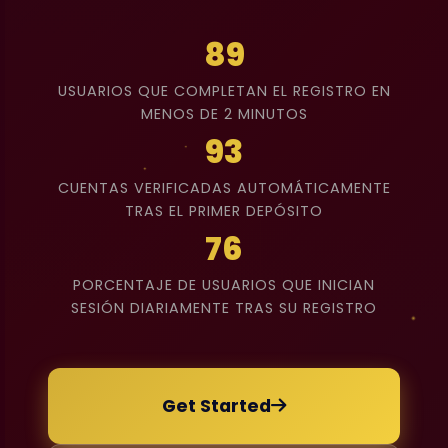
89
USUARIOS QUE COMPLETAN EL REGISTRO EN
MENOS DE 2 MINUTOS
93
CUENTAS VERIFICADAS AUTOMÁTICAMENTE
TRAS EL PRIMER DEPÓSITO
76
PORCENTAJE DE USUARIOS QUE INICIAN
SESIÓN DIARIAMENTE TRAS SU REGISTRO
Get Started