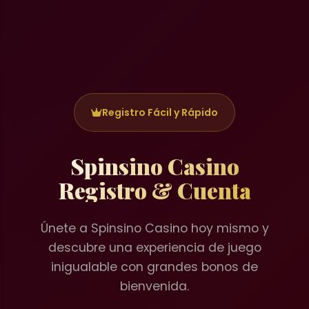
Registro Fácil y Rápido
Spinsino Casino
Registro & Cuenta
Únete a Spinsino Casino hoy mismo y
descubre una experiencia de juego
inigualable con grandes bonos de
bienvenida.