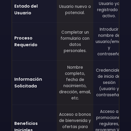
Usuario ya
Estado del
Usuario nuevo o
registrado y
Usuario
potencial.
activo.
Introducir
Completar un
nombre de
Proceso
formulario con
usuario/email
Requerido
datos
y
personales.
contraseña.
Nombre
Credenciales
completo,
de inicio de
Información
fecha de
sesión
Solicitada
nacimiento,
(usuario y
dirección, email,
contraseña).
etc.
Acceso a
Acceso a bonos
promociones
de bienvenida y
Beneficios
regulares,
ofertas para
Iniciales
programa VIP