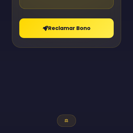
Reclamar Bono
⚖️