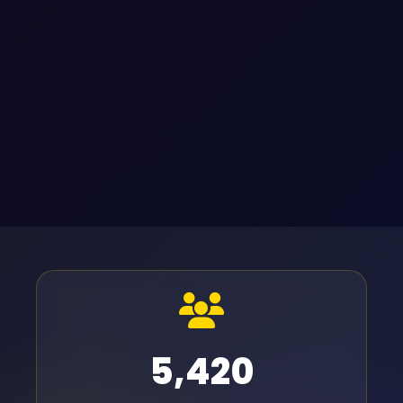
5,420