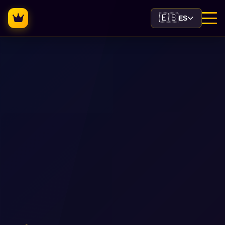
🇪🇸
ES