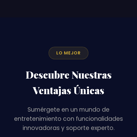
LO MEJOR
Descubre Nuestras
Ventajas Únicas
Sumérgete en un mundo de
entretenimiento con funcionalidades
innovadoras y soporte experto.