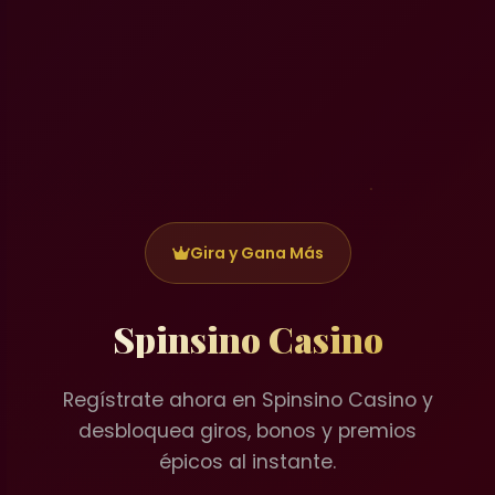
Gira y Gana Más
Spinsino Casino
Regístrate ahora en Spinsino Casino y
desbloquea giros, bonos y premios
épicos al instante.