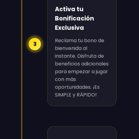
Activa tu
Bonificación
Exclusiva
Reclama tu bono de
3
bienvenida al
instante. Disfruta de
beneficios adicionales
para empezar a jugar
con más
oportunidades. ¡Es
SIMPLE y RÁPIDO!